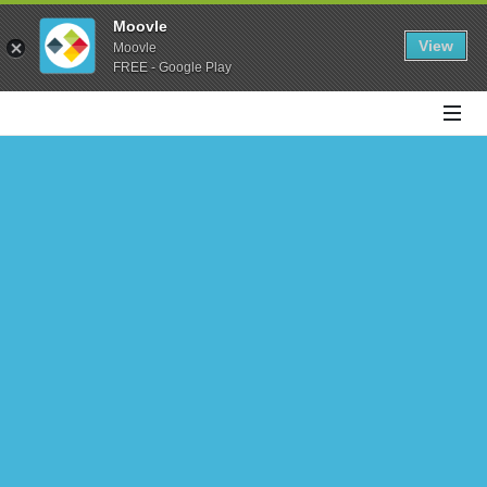
Moovle
View
Moovle
FREE - Google Play