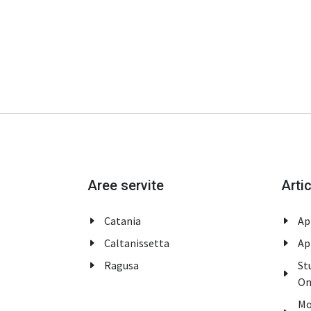
Aree servite
Artic
Catania
Ap
Caltanissetta
Ap
Ragusa
St
On
Mo